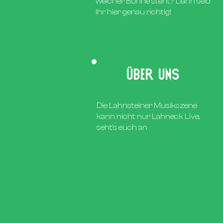
welcher Bühne steht? Dann seid
ihr hier genau richtig!
Über uns
Die Lahnsteiner Musikszene
kann nicht nur Lahneck Live,
seht's euch an