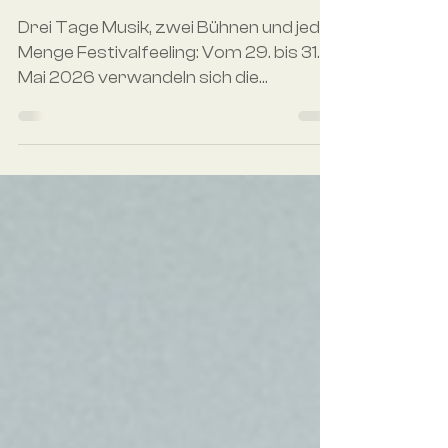
LAHNECK LIVE 2026 – Sei
dabei!
Drei Tage Musik, zwei Bühnen und jede
Menge Festivalfeeling: Vom 29. bis 31.
Mai 2026 verwandeln sich die
Rheinanlagen in Lahnstein wieder in ein
lebendiges Open-Air-Erlebnis. Freu
dich auf ein abwechslungsreiches Line-
up mit starken Headlinern, spannenden
Newcomern und mitreißenden Live-
Acts auf Park- und Rheinbühne. Ob
tanzbarer Pop, energiegeladener
Rock, Indie-Vibes oder funkige
Grooves – hier ist für jeden
Musikgeschmack etwas dabei. Dazu
erwartet dich ein entspanntes Fe