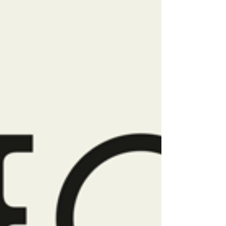
Publikum von der ersten Minute an mit.
Mal sorgen treibende Rhythmen für
Club-Feeling, mal gehen berührende
Melodien direkt ins Herz – immer
getragen von einer mitreißenden
Energie und spürbarer Spielfreude.
Ihre Shows sind mehr als Konzerte: Sie
sin