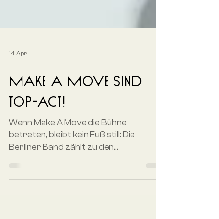
14. Apr.
MAKE A MOVE sind
Top-Act!
Wenn Make A Move die Bühne
betreten, bleibt kein Fuß still: Die
Berliner Band zählt zu den
aufregendsten Live-Acts der aktuellen
Szene. Mit einer explosiven Mischung
aus Pop, Brass, Hip-Hop und
elektronischen Beats reißen sie ihr