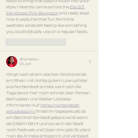
ways to bring that playful touch into your 
style. I recently came across the 
Elle S01 
Elle Woods Pink Backpack
 and really liked 
how it captures that fun, feminine 
aesthetic while still feeling like something 
you could actually use on a regular basis.
Gefällt mir
Antworten
Ana Kasku
01. Juli
Klingt nach einem starken Wochenende 
am Rhein mit richtig gutem Line-up! Wer 
aus Norderstedt anreist, kann sich die 
Tage davor hier noch schnell über Parken, 
Bahnzeiten und Wetter-Updates 
informieren: Auf 
https://norderstedt-
aktuellde.com/
. findet ihr tagesaktuell, ob 
am Bahnhof Garstedt gebaut wird, wann 
die S-Bahn fährt und wo es in der Stadt 
noch Festivals und Open-Airs gibt. So plant 
man die Anreise entspannt und verpasst 