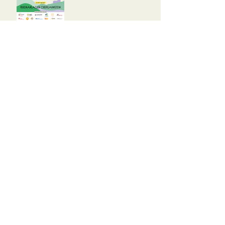
Glasperlenspiel sind Top Act
2025
Programm steht (fast) fest!
Versuche es später
erneut.
Sobald neue Beiträge
veröffentlicht wurden,