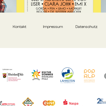
Kontakt
Impressum
Datenschutz
p-Act!
LAHNECK LIVE 2026 – Sei
dabei!
e betreten,
iner Band
Drei Tage Musik, zwei Bühnen und jede
 Live-Acts
Menge Festivalfeeling: Vom 29. bis 31. Mai
er explosiven
2026 verwandeln sich die Rheinanlagen
ip-Hop und
in Lahnstein wieder in ein lebendiges
sie ihr
Open-Air-Erlebnis. Freu dich auf ein
nute an mit.
abwechslungsreiches Line-up mit
hmen für
starken Headlinern, spannenden
rührende
Newcomern und mitreißenden Live-
immer