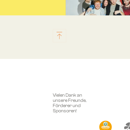
MAKE A MOVE sind To
Wenn Make A Move die Bühn
bleibt kein Fuß still: Die Berl
zählt zu den aufregendsten
der aktuellen Szene. Mit ein
Mischung aus Pop, Brass, H
Vielen Dank an
unsere Freunde,
elektronischen Beats reißen 
Förderer und
Publikum von der ersten Mi
Sponsoren!
Mal sorgen treibende Rhyt
Club-Feeling, mal gehen be
Melodien direkt ins Herz – 