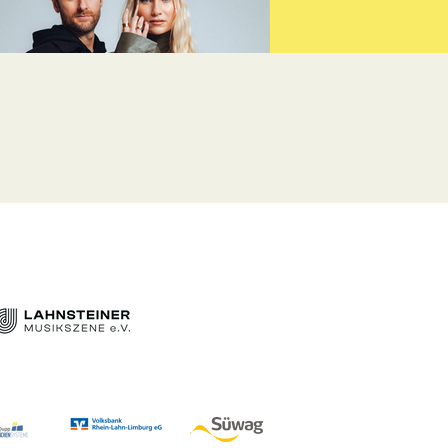
Glasperlenspiel sind Top Act
2025
Wir freuen uns, dass wir euch in diesem
Jahr mit einem ganz besonderen Top
Act präsentieren dürfen. Mit dem Dua
Glasperlenspiel feiern...